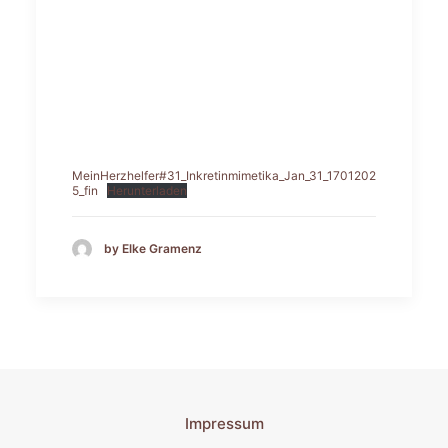
MeinHerzhelfer#31_Inkretinmimetika_Jan_31_1701202
5_fin
Herunterladen
by Elke Gramenz
Impressum