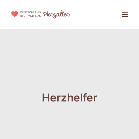
DIE INITIATIVE
DIE STIFTUNG
PARTNER WERDEN
BLOG
Herzhelfer
HERZALTER BESTIMMEN!
WISSENSCHAFTLICHER HINTERGRUND
SPENDEN