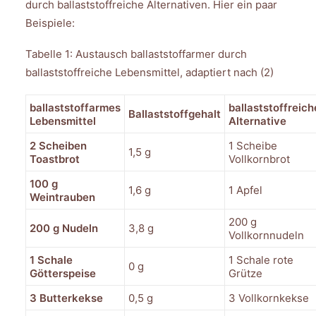
durch ballaststoffreiche Alternativen. Hier ein paar
Beispiele:
Tabelle 1: Austausch ballaststoffarmer durch
ballaststoffreiche Lebensmittel, adaptiert nach (2)
ballaststoffarmes
ballaststoffreich
Ballaststoffgehalt
Lebensmittel
Alternative
2 Scheiben
1 Scheibe
1,5 g
Toastbrot
Vollkornbrot
100 g
1,6 g
1 Apfel
Weintrauben
200 g
200 g Nudeln
3,8 g
Vollkornnudeln
1 Schale
1 Schale rote
0 g
Götterspeise
Grütze
3 Butterkekse
0,5 g
3 Vollkornkekse