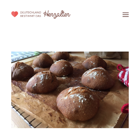
DIE INITIATIVE
DIE STIFTUNG
PARTNER WERDEN
BLOG
HERZALTER BESTIMMEN!
WISSENSCHAFTLICHER HINTERGRUND
SPENDEN