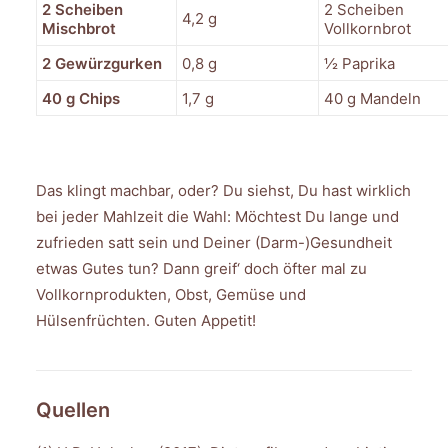
2 Scheiben
2 Scheiben
4,2 g
Mischbrot
Vollkornbrot
2 Gewürzgurken
0,8 g
½ Paprika
40 g Chips
1,7 g
40 g Mandeln
Das klingt machbar, oder? Du siehst, Du hast wirklich
bei jeder Mahlzeit die Wahl: Möchtest Du lange und
zufrieden satt sein und Deiner (Darm-)Gesundheit
etwas Gutes tun? Dann greif‘ doch öfter mal zu
Vollkornprodukten, Obst, Gemüse und
Hülsenfrüchten. Guten Appetit!
Quellen