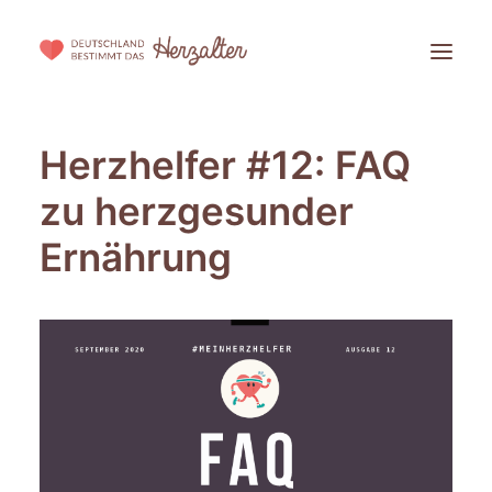
Herzhelfer #12: FAQ
DIE INITIATIVE
zu herzgesunder
DIE STIFTUNG
PARTNER WERDEN
Ernährung
BLOG
HERZALTER BESTIMMEN!
WISSENSCHAFTLICHER HINTERGRUND
SPENDEN