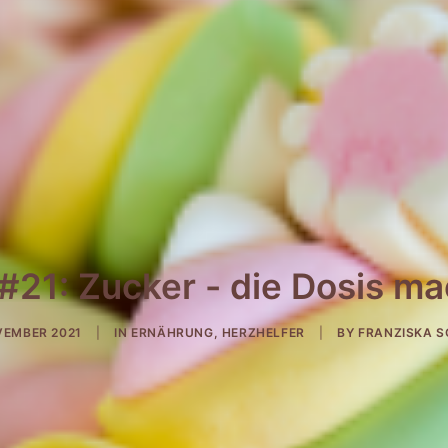
#21: Zucker - die Dosis ma
VEMBER 2021
|
IN
ERNÄHRUNG
,
HERZHELFER
|
BY
FRANZISKA S