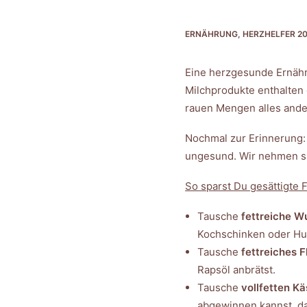
ERNÄHRUNG
,
HERZHELFER 20
Eine herzgesunde Ernähru
Milchprodukte enthalten
rauen Mengen alles ander
Nochmal zur Erinnerung: 
ungesund. Wir nehmen sie
So sparst Du gesättigte F
Tausche
fettreiche W
Kochschinken oder Hum
Tausche
fettreiches F
Rapsöl anbrätst.
Tausche
vollfetten K
abgewinnen kannst, da