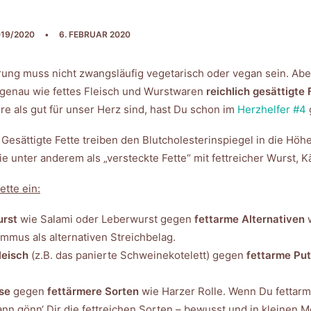
19/2020
•
6. FEBRUAR 2020
ng muss nicht zwangsläufig vegetarisch oder vegan sein. Aber
 genau wie fettes Fleisch und Wurstwaren
reichlich gesättigte
e als gut für unser Herz sind, hast Du schon im
Herzhelfer #4
Gesättigte Fette treiben den Blutcholesterinspiegel in die Höh
 unter anderem als „versteckte Fette“ mit fettreicher Wurst, K
ette ein:
urst
wie Salami oder Leberwurst gegen
fettarme Alternativen
w
mus als alternativen Streichbelag.
leisch
(z.B. das panierte Schweinekotelett) gegen
fettarme Pu
äse
gegen
fettärmere Sorten
wie Harzer Rolle. Wenn Du fettarm
nn gönn‘ Dir die fettreichen Sorten – bewusst und in kleinen 