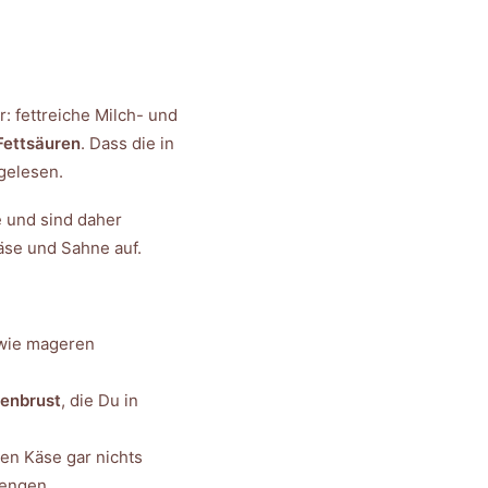
: fettreiche Milch- und
 Fettsäuren
. Dass die in
gelesen.
e und sind daher
äse und Sahne auf.
ie mageren
tenbrust
, die Du in
en Käse gar nichts
Mengen.