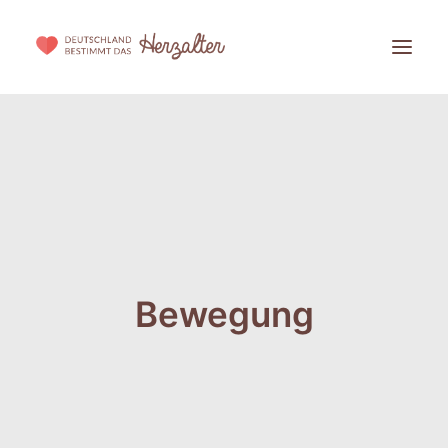
DIE INITIATIVE
DIE STIFTUNG
PARTNER WERDEN
BLOG
Bewegung
HERZALTER BESTIMMEN!
WISSENSCHAFTLICHER HINTERGRUND
SPENDEN